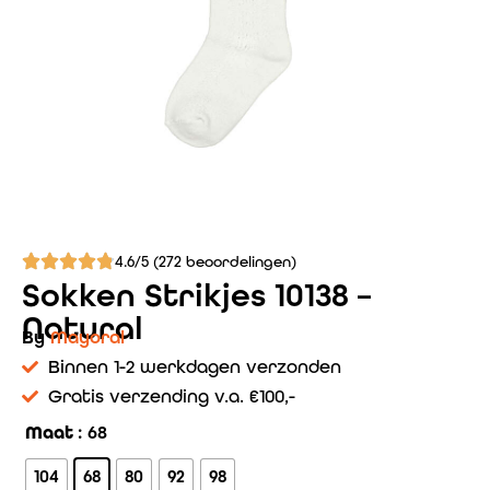
4.6/5 (272 beoordelingen)
Sokken Strikjes 10138 –
Natural
By
Mayoral
Binnen 1-2 werkdagen verzonden
Gratis verzending v.a. €100,-
Maat
: 68
104
68
80
92
98