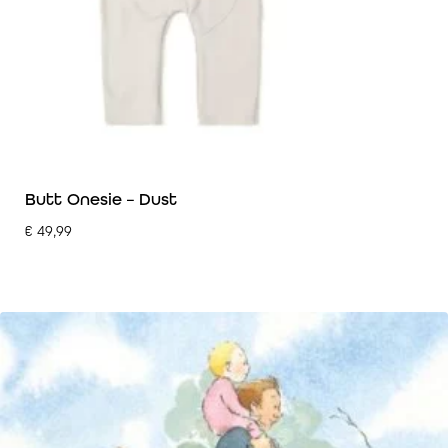
Butt Onesie – Dust
€
49,99