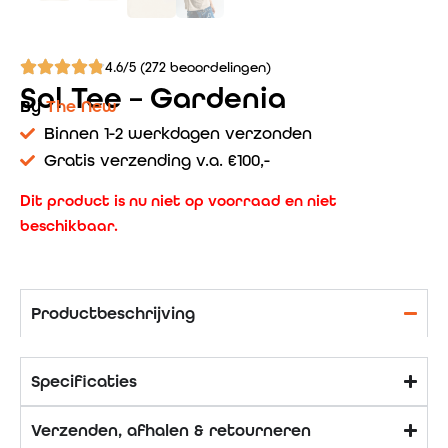
4.6/5 (272 beoordelingen)
Sol Tee – Gardenia
By
The New
Binnen 1-2 werkdagen verzonden
Gratis verzending v.a. €100,-
Dit product is nu niet op voorraad en niet
beschikbaar.
Productbeschrijving
Specificaties
Verzenden, afhalen & retourneren