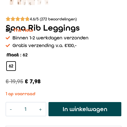
4.6/5 (272 beoordelingen)
Sona Rib Leggings
By
The New
Binnen 1-2 werkdagen verzonden
Gratis verzending v.a. €100,-
Maat
: 62
62
€
19,95
€
7,98
1 op voorraad
In winkelwagen