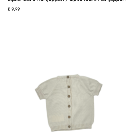
€
9,99