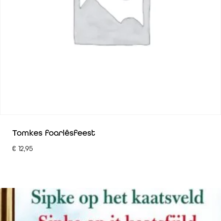
Tomkes foarlêsfeest
€
12,95