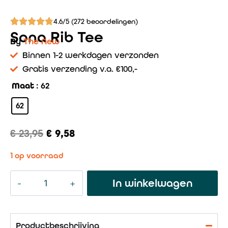
4.6/5 (272 beoordelingen)
Sona Rib Tee
By
The New
Binnen 1-2 werkdagen verzonden
Gratis verzending v.a. €100,-
Maat
: 62
62
€
23,95
€
9,58
1 op voorraad
In winkelwagen
Productbeschrijving