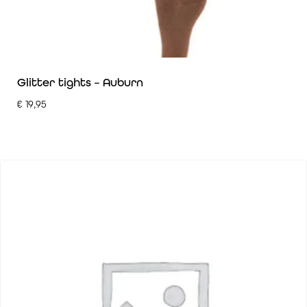
Glitter tights – Auburn
€
19,95