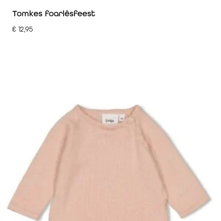
Tomkes foarlêsfeest
€
12,95