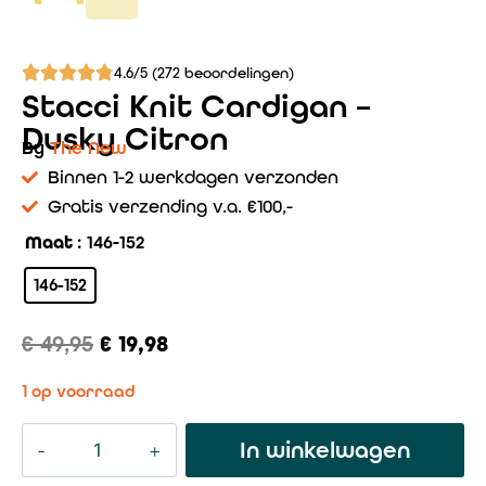
4.6/5 (272 beoordelingen)
Stacci Knit Cardigan –
Dusky Citron
By
The New
Binnen 1-2 werkdagen verzonden
Gratis verzending v.a. €100,-
Maat
: 146-152
146-152
€
49,95
€
19,98
1 op voorraad
In winkelwagen