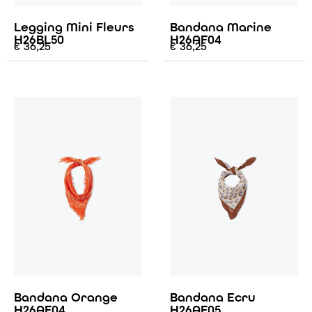
Legging Mini Fleurs
Bandana Marine
H26BL50
H26AF04
€
36,25
€
36,25
Bandana Orange
Bandana Ecru
H26AF04
H26AF05