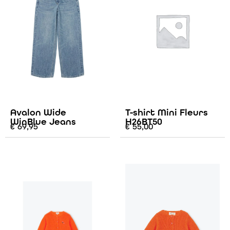
Avalon Wide
T-shirt Mini Fleurs
WinBlue Jeans
H26BT50
€
69,95
€
55,00