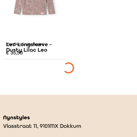
Leo Longsleeve –
MarMar Copenhagen
Dusty Lilac Leo
€
35,50
Nynstyles
Vlasstraat 11, 9101MX Dokkum