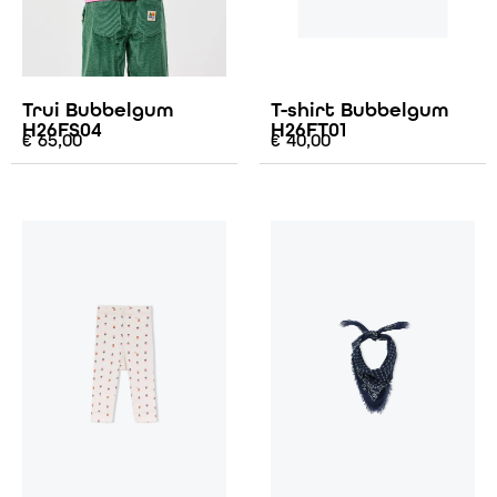
Trui Bubbelgum
T-shirt Bubbelgum
H26FS04
H26FT01
€
65,00
€
40,00