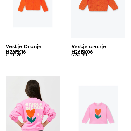
Vestje Oranje
Vestje oranje
H26FK16
H26BK06
€
101,25
€
82,50