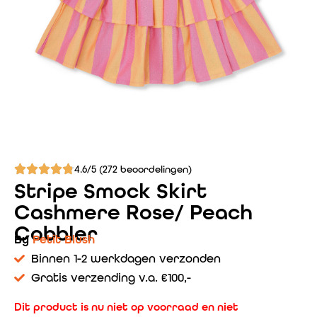
4.6/5 (272 beoordelingen)
Stripe Smock Skirt
Cashmere Rose/ Peach
Cobbler
By
Petit Blush
Binnen 1-2 werkdagen verzonden
Gratis verzending v.a. €100,-
Dit product is nu niet op voorraad en niet