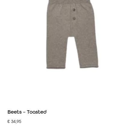
Beets – Toasted
€
34,95