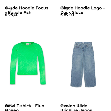
Clyde Hoodie Focus
Clyde Hoodie Logo –
AO76
AO76
– Purple Ash
Dark Slate
€
96,00
€
89,00
Amvi T-shirt – Fluo
Avalon Wide
AO76
Grunt
Green
WinBlue Jeans