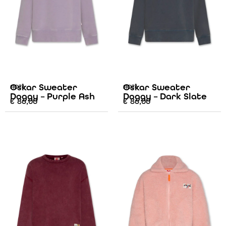
Oskar Sweater
Oskar Sweater
AO76
AO76
Doggy – Purple Ash
Doggy – Dark Slate
€
86,00
€
86,00