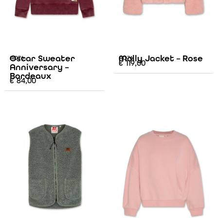
Oscar Sweater
Molly Jacket – Rose
AO76
AO76
€
119,00
Anniversary –
Bordeaux
€
84,00