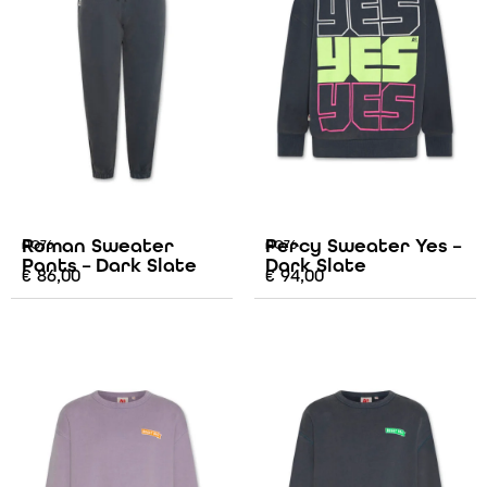
Roman Sweater
Percy Sweater Yes –
AO76
AO76
Pants – Dark Slate
Dark Slate
€
86,00
€
94,00