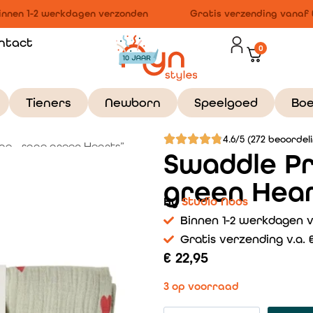
nnen 1-2 werkdagen verzonden
Gratis verzending vanaf €1
ntact
0
Tieners
Newborn
Speelgoed
Bo
4.6/5 (272 beoordel
ge – sage green Hearts”
Swaddle Pr
green Hear
By
Studio Noos
Binnen 1-2 werkdagen 
Gratis verzending v.a. €
€
22,95
3 op voorraad