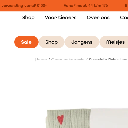
verzending vanaf €100-
Vanaf maat 44 t/m 176
Bi
Shop
Voor tieners
Over ons
Co
Sale
Shop
Jongens
Meisjes
Home
/
Geen categorie
/ Swaddle Print Lar