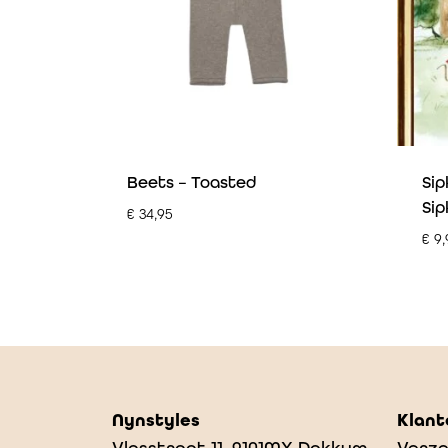
Beets – Toasted
Sip
Sip
€
34,95
€
9,
Nynstyles
Klant
Vlasstraat 11, 9101MX Dokkum
Verze