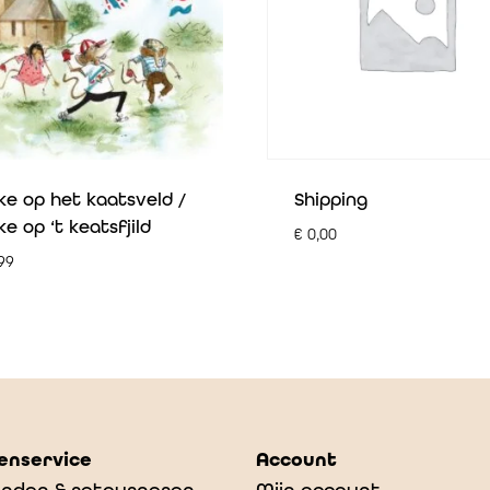
ke op het kaatsveld /
Shipping
ke op ‘t keatsfjild
€
0,00
99
enservice
Account
nden & retourneren
Mijn account