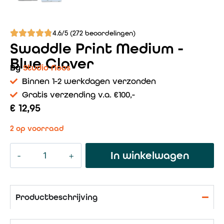
4.6/5 (272 beoordelingen)
Swaddle Print Medium -
Blue Clover
By
Studio Noos
Binnen 1-2 werkdagen verzonden
Gratis verzending v.a. €100,-
€
12,95
2 op voorraad
In winkelwagen
Productbeschrijving