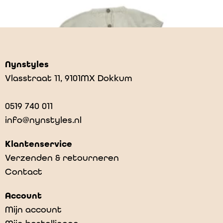
Nynstyles
Vlasstraat 11, 9101MX Dokkum
0519 740 011
info@nynstyles.nl
Klantenservice
Verzenden & retourneren
Contact
Roy – Cream
Account
€
29,95
Mijn account