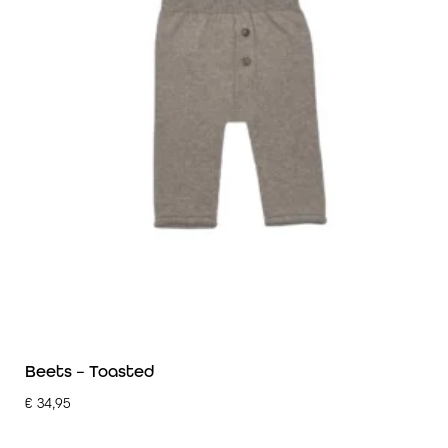
Beets – Toasted
€
34,95