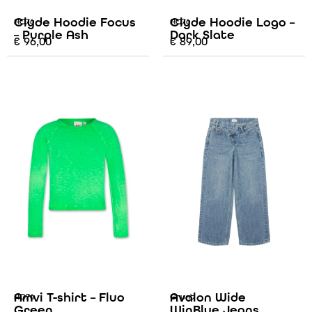
Clyde Hoodie Focus
Clyde Hoodie Logo –
AO76
AO76
– Purple Ash
Dark Slate
€
96,00
€
89,00
Amvi T-shirt – Fluo
Avalon Wide
AO76
Grunt
Green
WinBlue Jeans