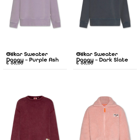
Oskar Sweater
Oskar Sweater
AO76
AO76
Doggy – Purple Ash
Doggy – Dark Slate
€
86,00
€
86,00