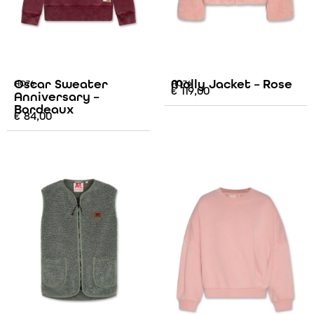
Oscar Sweater
Molly Jacket – Rose
AO76
AO76
€
119,00
Anniversary –
Bordeaux
€
84,00