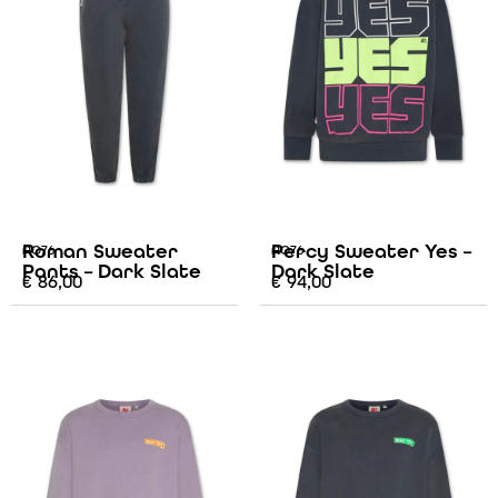
Roman Sweater
Percy Sweater Yes –
AO76
AO76
Pants – Dark Slate
Dark Slate
€
86,00
€
94,00