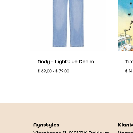
Andy – Lightblue Denim
Tim
€
69,00
-
€
79,00
€
14
Nynstyles
Klant
Vlasstraat 11, 9101MX Dokkum
Verze