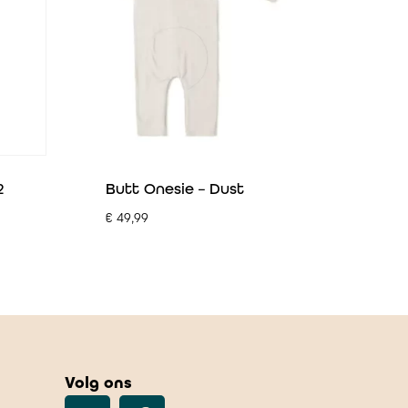
2
Butt Onesie – Dust
€
49,99
Volg ons