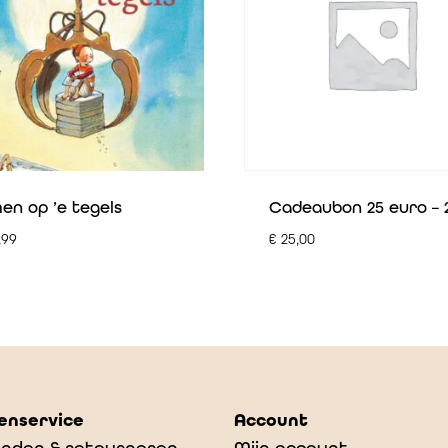
en op ’e tegels
Cadeaubon 25 euro – 
,99
€
25,00
enservice
Account
nden & retourneren
Mijn account