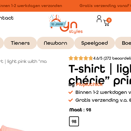
nnen 1-2 werkdagen verzonden
Gratis verzending vanaf €1
ntact
0
Tieners
Newborn
Speelgoed
Bo
4.6/5 (272 beoordel
rt | light pink with “ma
T-shirt | l
chérie” pri
By
Piupiuchick
Binnen 1-2 werkdagen 
Gratis verzending v.a. €
Maat
: 98
98