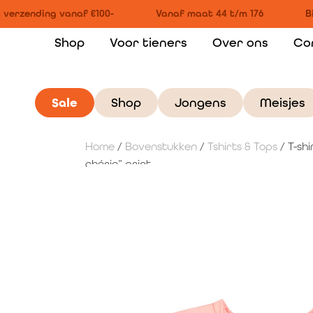
verzending vanaf €100-
Vanaf maat 44 t/m 176
Bi
Shop
Voor tieners
Over ons
Co
Sale
Shop
Jongens
Meisjes
Home
/
Bovenstukken
/
Tshirts & Tops
/ T-shi
chérie” print