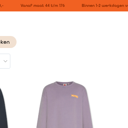
Vanaf maat 44 t/m 176
Binnen 1-2 werkdagen ve
eken