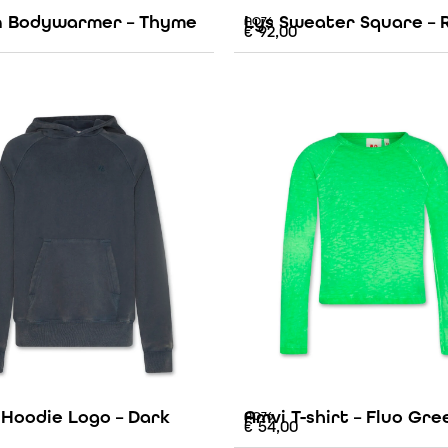
 Bodywarmer – Thyme
Lys Sweater Square – 
AO76
€
92,00
 Hoodie Logo – Dark
Amvi T-shirt – Fluo Gre
AO76
€
54,00