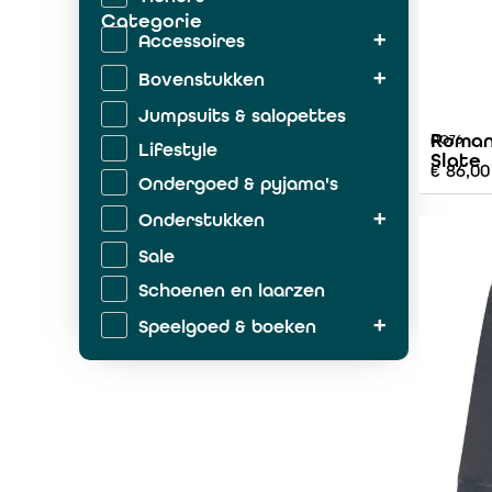
Categorie
Accessoires
Bovenstukken
Jumpsuits & salopettes
Roman
AO76
Lifestyle
Slate
€
86,00
Ondergoed & pyjama's
Onderstukken
Sale
Schoenen en laarzen
Speelgoed & boeken
Zwemkleding