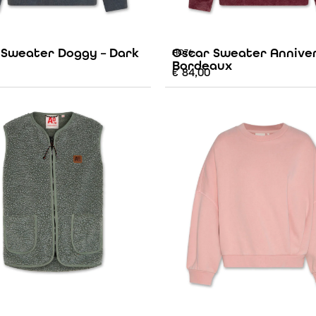
 Sweater Doggy – Dark
Oscar Sweater Anniver
AO76
Bordeaux
€
84,00