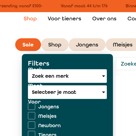
ending vanaf €100-
Vanaf maat 44 t/m 176
Binnen
Shop
Voor tieners
Over ons
Co
Sale
Shop
Jongens
Meisjes
Filters
Merk
Zoek een merk
Maat
Selecteer je maat
Voor
Jongens
Meisjes
Newborn
Tieners