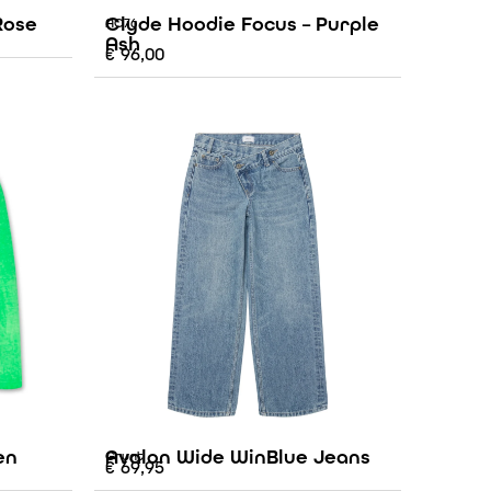
Rose
Clyde Hoodie Focus – Purple
AO76
Ash
€
96,00
en
Avalon Wide WinBlue Jeans
Grunt
€
69,95