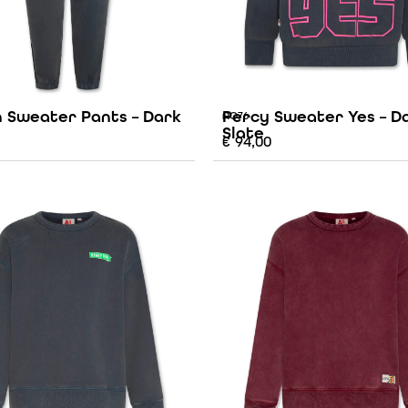
 Sweater Pants – Dark
Percy Sweater Yes – D
AO76
Slate
€
94,00