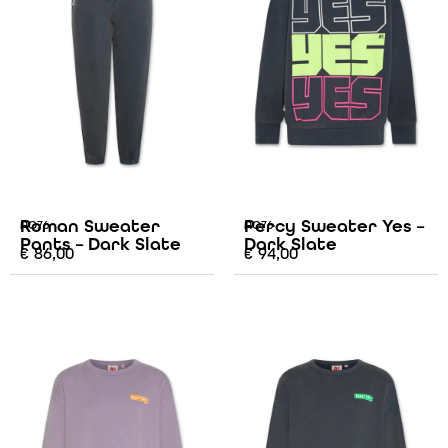
Roman Sweater
Percy Sweater Yes –
AO76
AO76
Pants – Dark Slate
Dark Slate
€
86,00
€
94,00