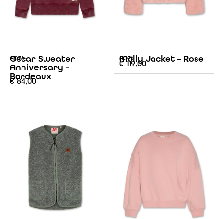
Oscar Sweater
Molly Jacket – Rose
AO76
AO76
€
119,00
Anniversary –
Bordeaux
€
84,00