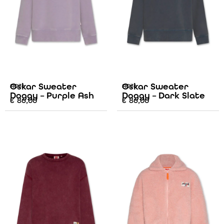
Oskar Sweater
Oskar Sweater
AO76
AO76
Doggy – Purple Ash
Doggy – Dark Slate
€
86,00
€
86,00