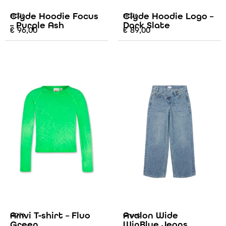
Clyde Hoodie Focus
Clyde Hoodie Logo –
AO76
AO76
– Purple Ash
Dark Slate
€
96,00
€
89,00
Amvi T-shirt – Fluo
Avalon Wide
AO76
Grunt
Green
WinBlue Jeans