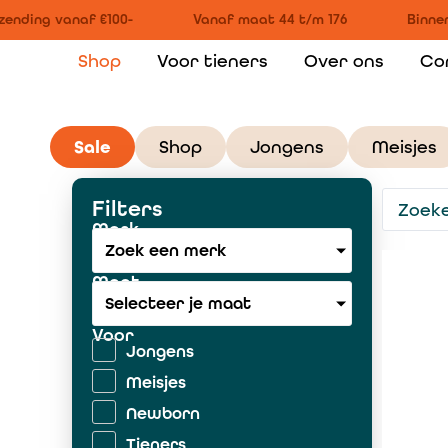
nding vanaf €100-
Vanaf maat 44 t/m 176
Binnen 
Shop
Voor tieners
Over ons
Co
Sale
Shop
Jongens
Meisjes
Filters
Merk
Zoek een merk
Maat
Selecteer je maat
Voor
Jongens
Meisjes
Newborn
Tieners