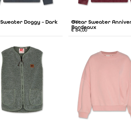
 Sweater Doggy – Dark
Oscar Sweater Anniver
AO76
Bordeaux
€
84,00