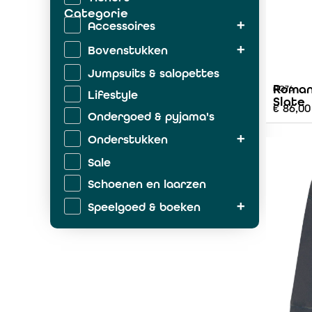
Categorie
Accessoires
Bovenstukken
Jumpsuits & salopettes
Roman
AO76
Lifestyle
Slate
€
86,00
Ondergoed & pyjama's
Onderstukken
Sale
Schoenen en laarzen
Speelgoed & boeken
Zwemkleding