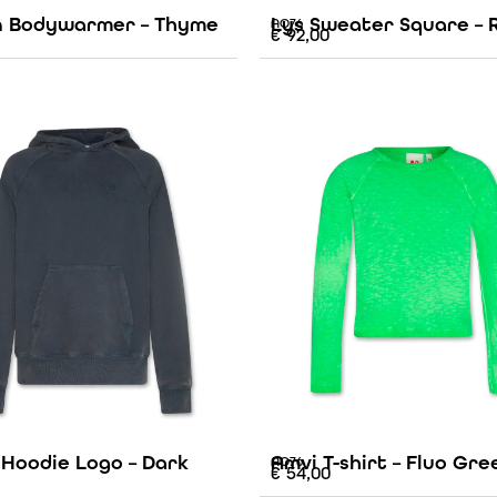
 Bodywarmer – Thyme
Lys Sweater Square – 
AO76
€
92,00
 Hoodie Logo – Dark
Amvi T-shirt – Fluo Gre
AO76
€
54,00