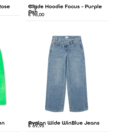
Rose
Clyde Hoodie Focus – Purple
AO76
Ash
€
96,00
en
Avalon Wide WinBlue Jeans
Grunt
€
69,95