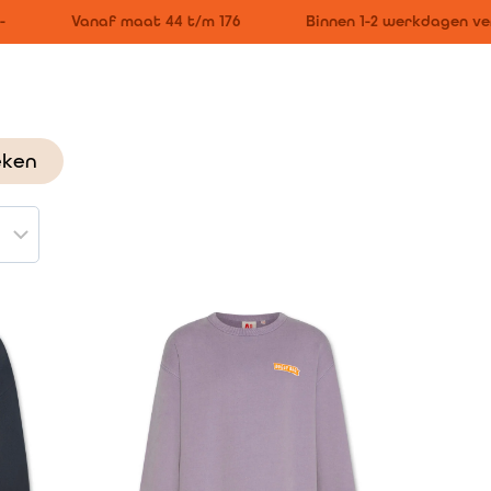
Vanaf maat 44 t/m 176
Binnen 1-2 werkdagen ver
eken