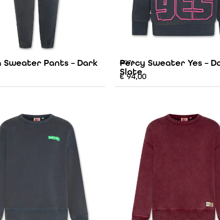
 Sweater Pants – Dark
Percy Sweater Yes – D
AO76
Slate
€
94,00