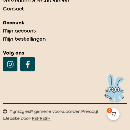
Verzenden & retourneren
Contact
PLATINO 1124106
Account
€
59,00
Mijn account
Mijn bestellingen
Volg ons
0
Nynstyles
Algemene voorwaarden
Privacy
Website door
REFRESH