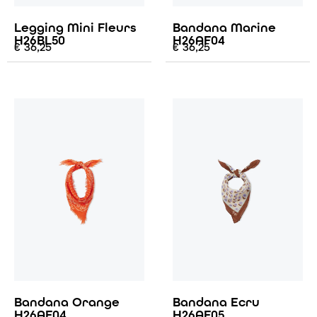
Legging Mini Fleurs
Bandana Marine
H26BL50
H26AF04
€
36,25
€
36,25
Bandana Orange
Bandana Ecru
H26AF04
H26AF05