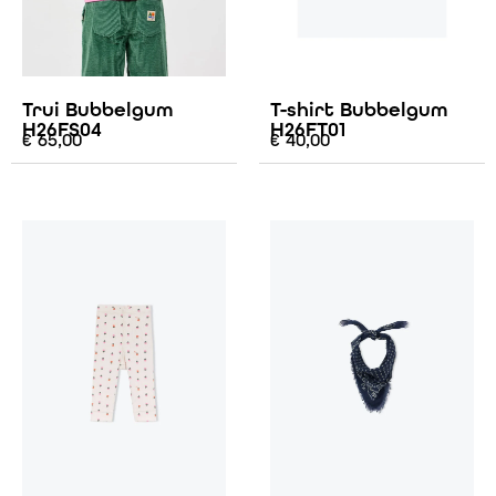
Trui Bubbelgum
T-shirt Bubbelgum
H26FS04
H26FT01
€
65,00
€
40,00