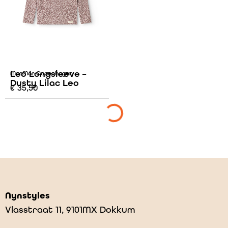
Leo Longsleeve –
MarMar Copenhagen
Dusty Lilac Leo
€
35,50
Nynstyles
Vlasstraat 11, 9101MX Dokkum