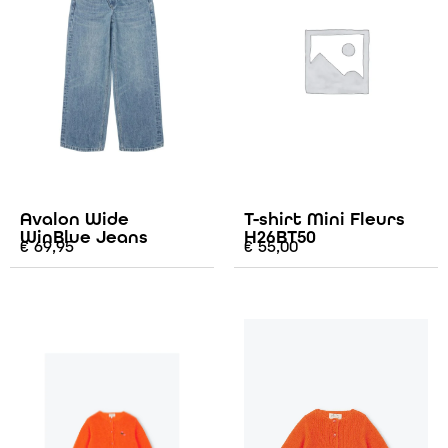
Avalon Wide
T-shirt Mini Fleurs
WinBlue Jeans
H26BT50
€
69,95
€
55,00