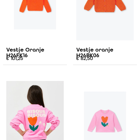
Vestje Oranje
Vestje oranje
H26FK16
H26BK06
€
101,25
€
82,50