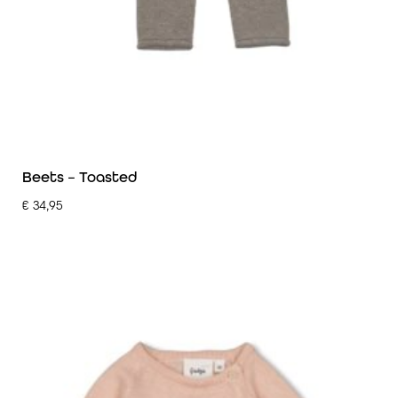
Beets – Toasted
€
34,95