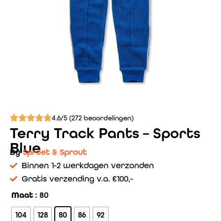
4.6/5 (272 beoordelingen)
Terry Track Pants – Sports
Blue
By
Sproet & Sprout
Binnen 1-2 werkdagen verzonden
Gratis verzending v.a. €100,-
Maat
: 80
104
128
80
86
92