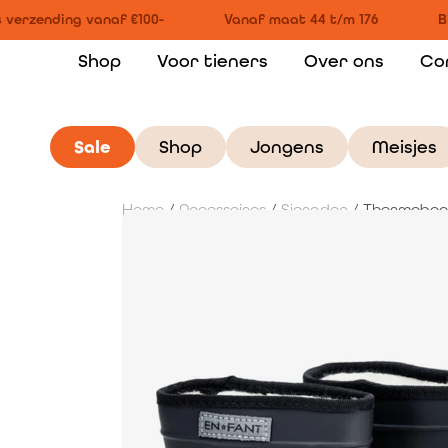
 verzending vanaf €100-
Vanaf maat 44 t/m 176
Bi
Shop
Voor tieners
Over ons
Co
Sale
Shop
Jongens
Meisjes
Home
/
Accessoires
/
Sieraden
/ Thermoboot