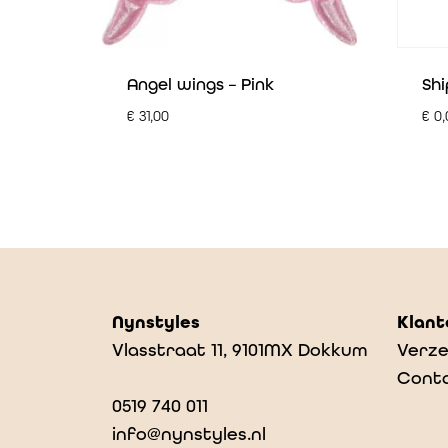
Angel wings – Pink
Shi
€
31,00
€
0,
Nynstyles
Klant
Vlasstraat 11, 9101MX Dokkum
Verze
Cont
0519 740 011
info@nynstyles.nl