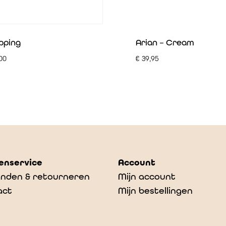
pping
Arian – Cream
00
€
39,95
enservice
Account
nden & retourneren
Mijn account
act
Mijn bestellingen