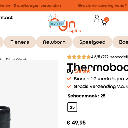
nnen 1-2 werkdagen verzonden
Gratis verzending vanaf €
ntact
0
Tieners
Newborn
Speelgoed
Bo
4.6/5 (272 beoordel
 – Blue Night
Thermoboot
By
Enfant
Binnen 1-2 werkdagen 
Gratis verzending v.a. €
Schoenmaat
: 25
25
€
49,95