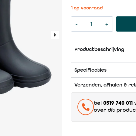
1 op voorraad
Productbeschrijving
Specificaties
Verzenden, afhalen & re
bel
0519 740 011
v
over dit produc