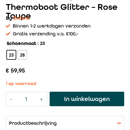
Thermoboot Glitter – Rose
Taupe
By
Enfant
Binnen 1-2 werkdagen verzonden
Gratis verzending v.a. €100,-
Schoenmaat
: 23
23
28
€
59,95
1 op voorraad
In winkelwagen
Productbeschrijving