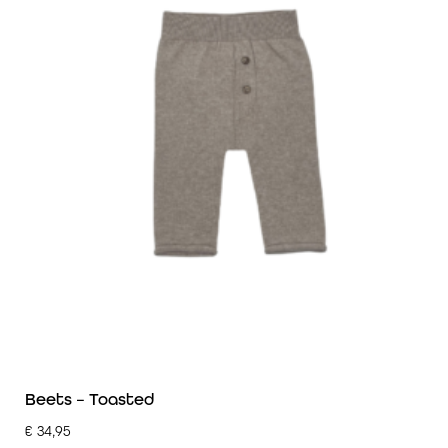
Beets – Toasted
€
34,95