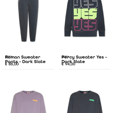
Roman Sweater
Percy Sweater Yes –
AO76
AO76
Pants – Dark Slate
Dark Slate
€
86,00
€
94,00