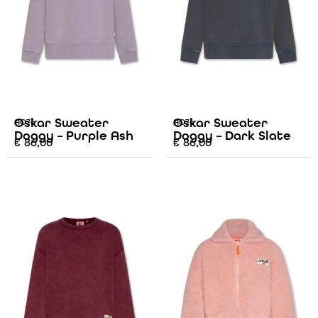
Oskar Sweater
Oskar Sweater
AO76
AO76
Doggy – Purple Ash
Doggy – Dark Slate
€
86,00
€
86,00