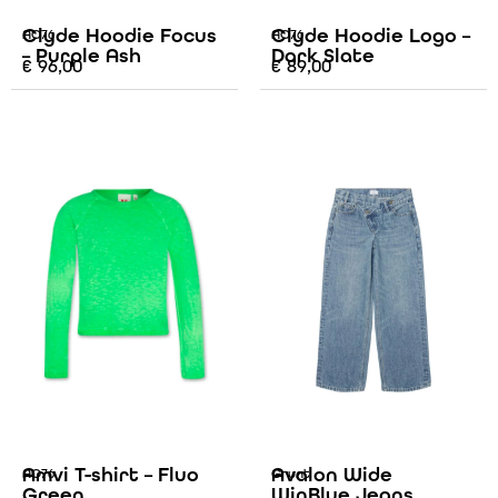
Clyde Hoodie Focus
Clyde Hoodie Logo –
AO76
AO76
– Purple Ash
Dark Slate
€
96,00
€
89,00
Amvi T-shirt – Fluo
Avalon Wide
AO76
Grunt
Green
WinBlue Jeans