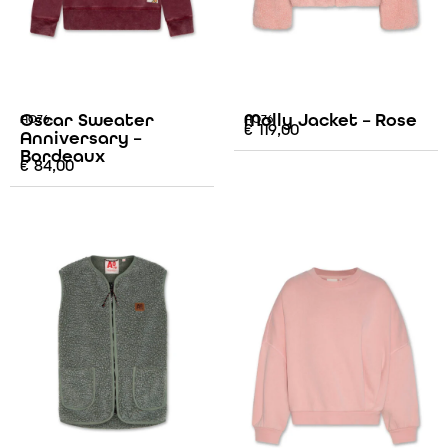
Oscar Sweater
Molly Jacket – Rose
AO76
AO76
€
119,00
Anniversary –
Bordeaux
€
84,00