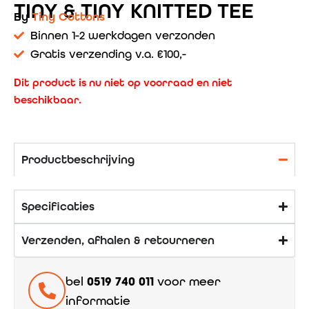
TINY & TINY KNITTED TEE
By
Tiny Cottons
Binnen 1-2 werkdagen verzonden
Gratis verzending v.a. €100,-
Dit product is nu niet op voorraad en niet
beschikbaar.
Productbeschrijving
Specificaties
Verzenden, afhalen & retourneren
bel
0519 740 011
voor meer
informatie