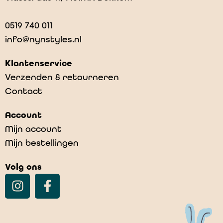
0519 740 011
info@nynstyles.nl
Klantenservice
Verzenden & retourneren
Contact
Patti Blanket
Account
€
44,95
Mijn account
Mijn bestellingen
Volg ons