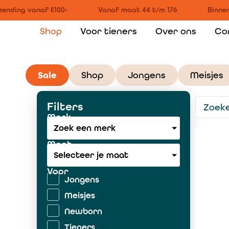
nding vanaf €100-
Vanaf maat 44 t/m 176
Binnen 
Shop
Voor tieners
Over ons
Co
Sale
Shop
Jongens
Meisjes
Filters
Merk
Zoek een merk
Maat
Selecteer je maat
Voor
Jongens
Meisjes
Newborn
Tieners