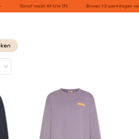
Vanaf maat 44 t/m 176
Binnen 1-2 werkdagen ver
eken