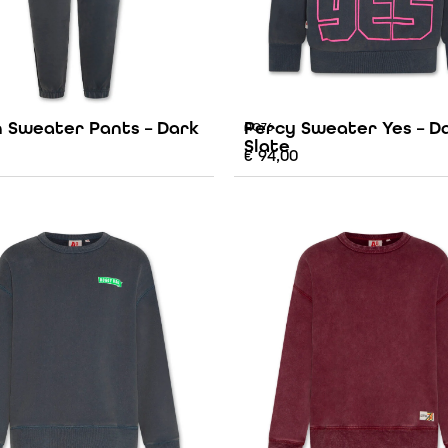
 Sweater Pants – Dark
Percy Sweater Yes – D
AO76
Slate
€
94,00