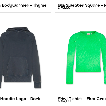
 Bodywarmer – Thyme
Lys Sweater Square – 
AO76
€
92,00
 Hoodie Logo – Dark
Amvi T-shirt – Fluo Gre
AO76
€
54,00