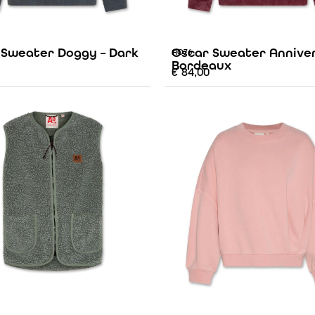
 Sweater Doggy – Dark
Oscar Sweater Anniver
AO76
Bordeaux
€
84,00