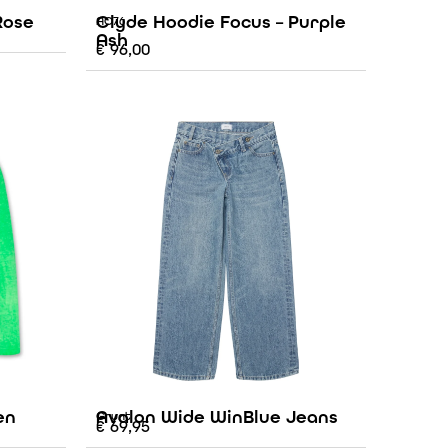
Rose
Clyde Hoodie Focus – Purple
AO76
Ash
€
96,00
en
Avalon Wide WinBlue Jeans
Grunt
€
69,95