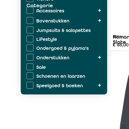
Categorie
Accessoires
Bovenstukken
Jumpsuits & salopettes
Roman
AO76
Lifestyle
Slate
€
86,00
Ondergoed & pyjama's
Onderstukken
Sale
Schoenen en laarzen
Speelgoed & boeken
Zwemkleding