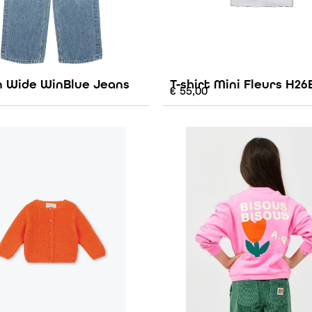
n Wide WinBlue Jeans
T-shirt Mini Fleurs H26
€
55,00