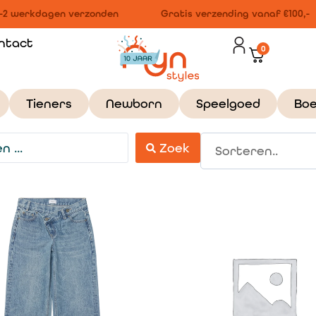
2 werkdagen verzonden
Gratis verzending vanaf €100,-
ntact
0
Tieners
Newborn
Speelgoed
Bo
Zoek