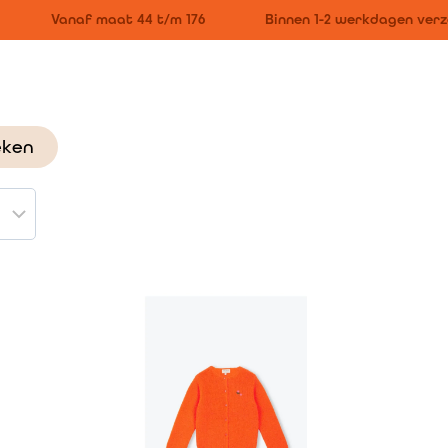
Vanaf maat 44 t/m 176
Binnen 1-2 werkdagen verzo
eken