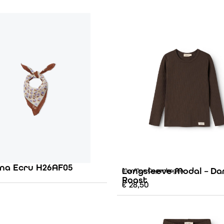
na Ecru H26AF05
Longsleeve Modal – Da
MarMar Copenhagen
Roast
€
28,50