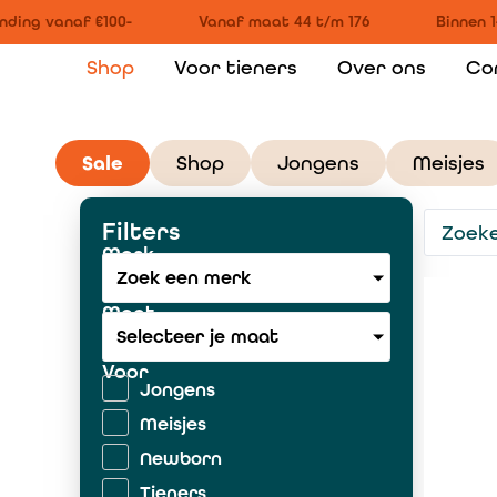
ing vanaf €100-
Vanaf maat 44 t/m 176
Binnen 1-
Shop
Voor tieners
Over ons
Co
Sale
Shop
Jongens
Meisjes
Filters
Merk
Zoek een merk
Maat
Selecteer je maat
Voor
Jongens
Meisjes
Newborn
Tieners