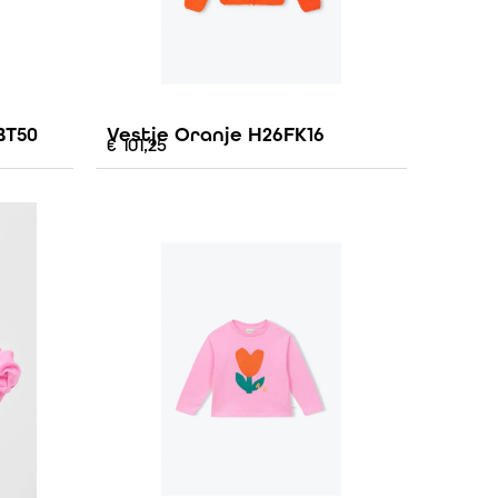
BT50
Vestje Oranje H26FK16
€
101,25