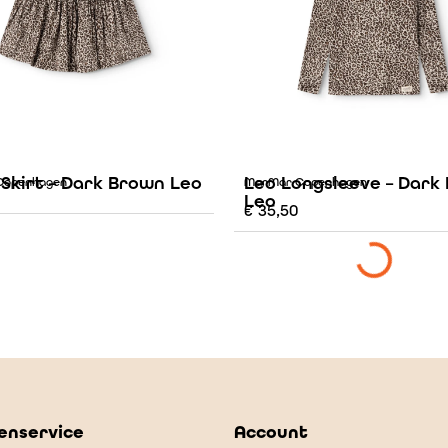
 Skirt – Dark Brown Leo
Leo Longsleeve – Dark
Copenhagen
MarMar Copenhagen
Leo
€
35,50
enservice
Account