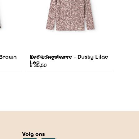
 Brown
Leo Longsleeve – Dusty Lilac
MarMar Copenhagen
Leo
€
35,50
Volg ons