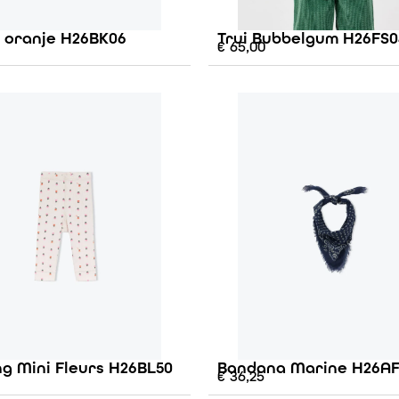
e oranje H26BK06
Trui Bubbelgum H26FS0
€
65,00
g Mini Fleurs H26BL50
Bandana Marine H26A
€
36,25