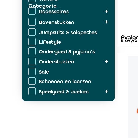
Categorie
Accessoires
Bovenstukken
Jumpsuits & salopettes
Avalo
€
69,95
Lifestyle
Ondergoed & pyjama's
Onderstukken
Sale
Schoenen en laarzen
Speelgoed & boeken
Zwemkleding