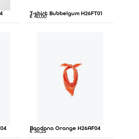
4
T-shirt Bubbelgum H26FT01
€
40,00
F04
Bandana Orange H26AF04
€
36,25