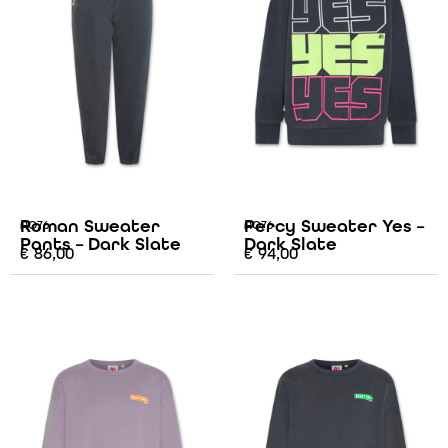
Roman Sweater
Percy Sweater Yes –
AO76
AO76
Pants – Dark Slate
Dark Slate
€
86,00
€
94,00