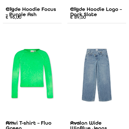
Clyde Hoodie Focus
Clyde Hoodie Logo –
AO76
AO76
– Purple Ash
Dark Slate
€
96,00
€
89,00
Amvi T-shirt – Fluo
Avalon Wide
AO76
Grunt
Green
WinBlue Jeans