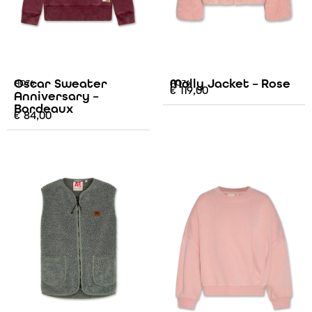
Oscar Sweater
Molly Jacket – Rose
AO76
AO76
€
119,00
Anniversary –
Bordeaux
€
84,00