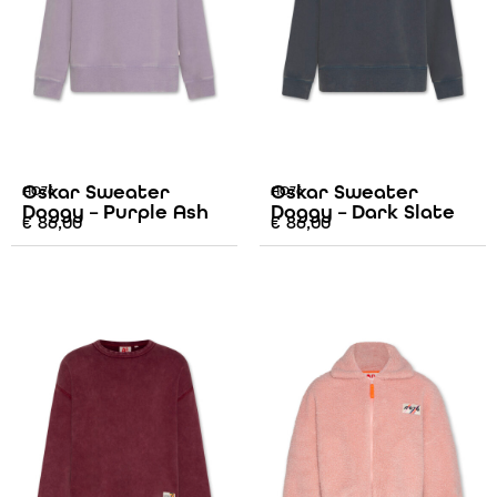
Oskar Sweater
Oskar Sweater
AO76
AO76
Doggy – Purple Ash
Doggy – Dark Slate
€
86,00
€
86,00