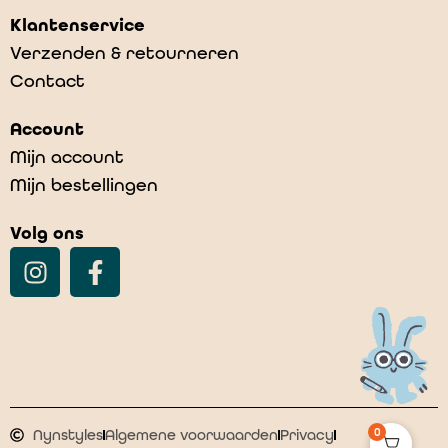
Klantenservice
Verzenden & retourneren
Contact
Bobbi in de zomer
Account
€
9,99
Mijn account
Mijn bestellingen
Volg ons
0
Nynstyles
Algemene voorwaarden
Privacy