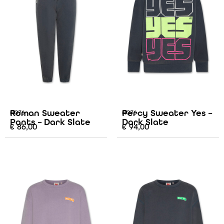
Roman Sweater
Percy Sweater Yes –
AO76
AO76
Pants – Dark Slate
Dark Slate
€
86,00
€
94,00