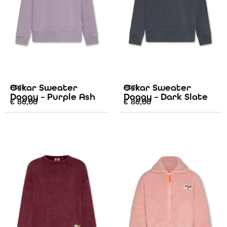
Oskar Sweater
Oskar Sweater
AO76
AO76
Doggy – Purple Ash
Doggy – Dark Slate
€
86,00
€
86,00