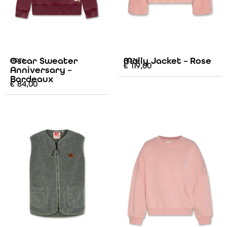
Oscar Sweater
Molly Jacket – Rose
AO76
AO76
€
119,00
Anniversary –
Bordeaux
€
84,00