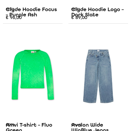
Clyde Hoodie Focus
Clyde Hoodie Logo –
AO76
AO76
– Purple Ash
Dark Slate
€
96,00
€
89,00
Amvi T-shirt – Fluo
Avalon Wide
AO76
Grunt
Green
WinBlue Jeans