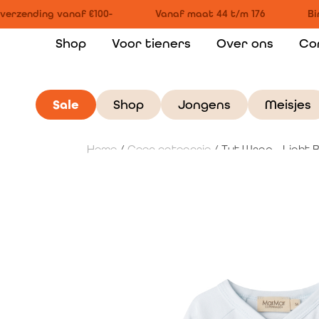
verzending vanaf €100-
Vanaf maat 44 t/m 176
Bin
Shop
Voor tieners
Over ons
Co
Sale
Shop
Jongens
Meisjes
Home
/
Geen categorie
/ Tut Wrap – Light B