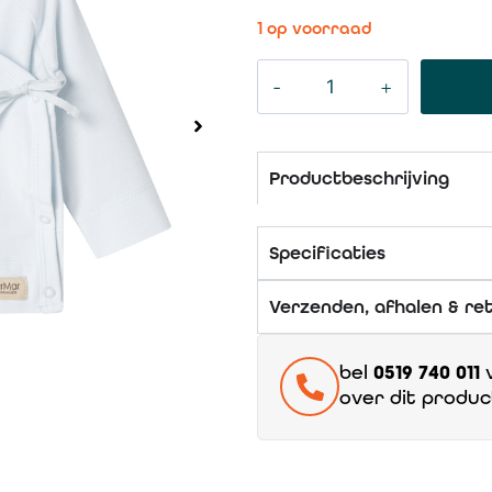
1 op voorraad
Productbeschrijving
Specificaties
Verzenden, afhalen & re
bel
0519 740 011
v
over dit produc