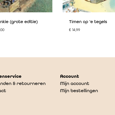
kie (grote editie)
Timen op ’e tegels
,00
€
14,99
enservice
Account
nden & retourneren
Mijn account
act
Mijn bestellingen