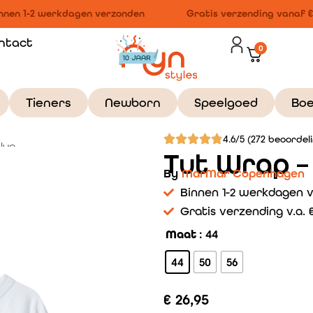
nen 1-2 werkdagen verzonden
Gratis verzending vanaf €1
ntact
0
Tieners
Newborn
Speelgoed
Bo
4.6/5 (272 beoordel
lue
Tut Wrap –
By
MarMar Copenhagen
Binnen 1-2 werkdagen 
Gratis verzending v.a. €
Maat
: 44
44
50
56
€
26,95