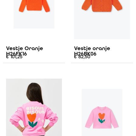
Vestje Oranje
Vestje oranje
H26FK16
H26BK06
€
101,25
€
82,50