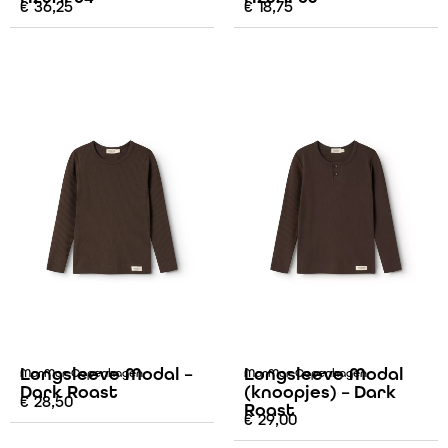
€
36,25
€
18,75
Longsleeve Modal –
Longsleeve Modal
MarMar Copenhagen
MarMar Copenhagen
Dark Roast
(knoopjes) – Dark
€
28,50
Roast
€
29,00