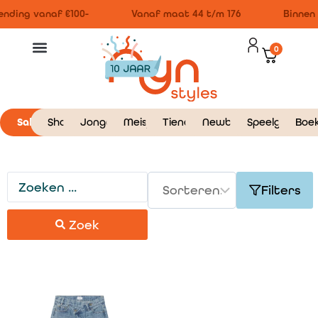
nding vanaf €100-
Vanaf maat 44 t/m 176
Binnen 
0
Sale
Shop
Jongens
Meisjes
Tieners
Newborn
Speelgoed
Boe
Filters
Zoek