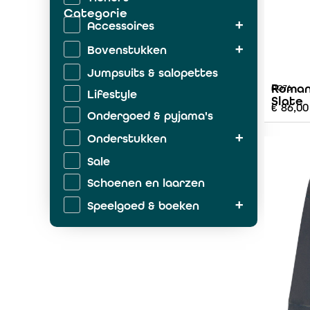
Categorie
Accessoires
Bovenstukken
Jumpsuits & salopettes
Roman
AO76
Lifestyle
Slate
€
86,00
Ondergoed & pyjama's
Onderstukken
Sale
Schoenen en laarzen
Speelgoed & boeken
Zwemkleding