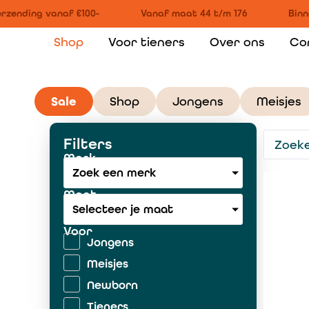
zending vanaf €100-
Vanaf maat 44 t/m 176
Binne
Shop
Voor tieners
Over ons
Co
Sale
Shop
Jongens
Meisjes
Filters
Merk
Zoek een merk
Maat
Selecteer je maat
Voor
Jongens
Meisjes
Newborn
Tieners