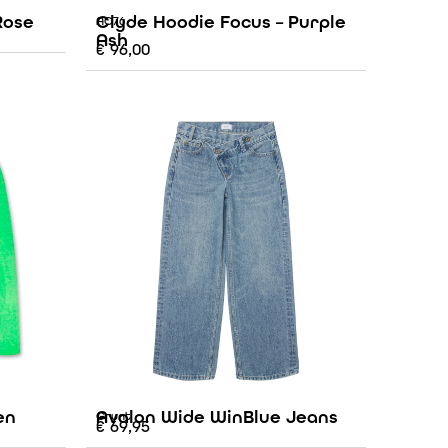
Rose
Clyde Hoodie Focus – Purple
AO76
Ash
€
96,00
en
Avalon Wide WinBlue Jeans
Grunt
€
69,95