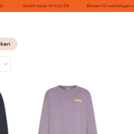
-
Vanaf maat 44 t/m 176
Binnen 1-2 werkdagen ve
eken