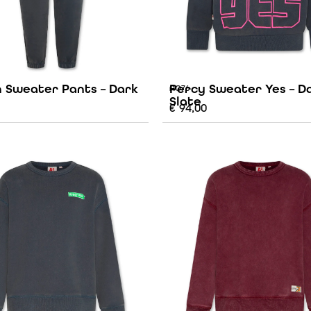
 Sweater Pants – Dark
Percy Sweater Yes – D
AO76
Slate
€
94,00