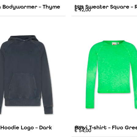
 Bodywarmer – Thyme
Lys Sweater Square – 
AO76
€
92,00
 Hoodie Logo – Dark
Amvi T-shirt – Fluo Gre
AO76
€
54,00