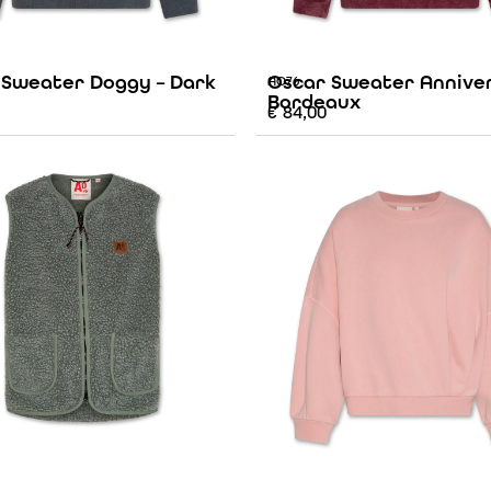
 Sweater Doggy – Dark
Oscar Sweater Anniver
AO76
Bordeaux
€
84,00