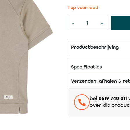
1 op voorraad
Productbeschrijving
Specificaties
Verzenden, afhalen & re
bel
0519 740 011
v
over dit produc