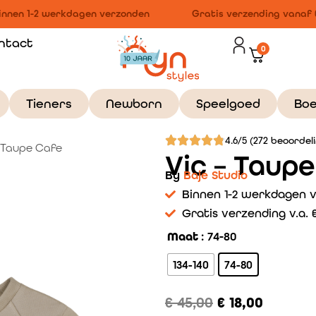
nnen 1-2 werkdagen verzonden
Gratis verzending vanaf €
ntact
0
Tieners
Newborn
Speelgoed
Bo
4.6/5 (272 beoordel
– Taupe Cafe
Vic – Taup
By
Baje Studio
Binnen 1-2 werkdagen 
Gratis verzending v.a. €
Maat
: 74-80
134-140
74-80
€
45,00
€
18,00