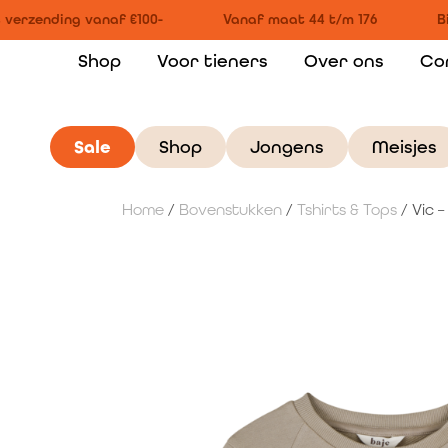
verzending vanaf €100-
Vanaf maat 44 t/m 176
Bi
Shop
Voor tieners
Over ons
Co
Sale
Shop
Jongens
Meisjes
Home
/
Bovenstukken
/
Tshirts & Tops
/ Vic 