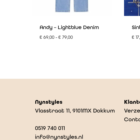
Andy – Lightblue Denim
Sin
€
69,00
-
€
79,00
€
17
Nynstyles
Klant
Vlasstraat 11, 9101MX Dokkum
Verze
Cont
0519 740 011
info@nynstyles.nl