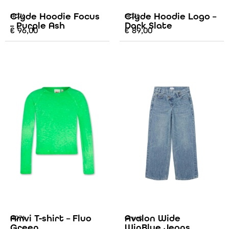
Clyde Hoodie Focus
Clyde Hoodie Logo –
AO76
AO76
– Purple Ash
Dark Slate
€
96,00
€
89,00
Amvi T-shirt – Fluo
Avalon Wide
AO76
Grunt
Green
WinBlue Jeans