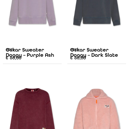
Oskar Sweater
Oskar Sweater
AO76
AO76
Doggy – Purple Ash
Doggy – Dark Slate
€
86,00
€
86,00