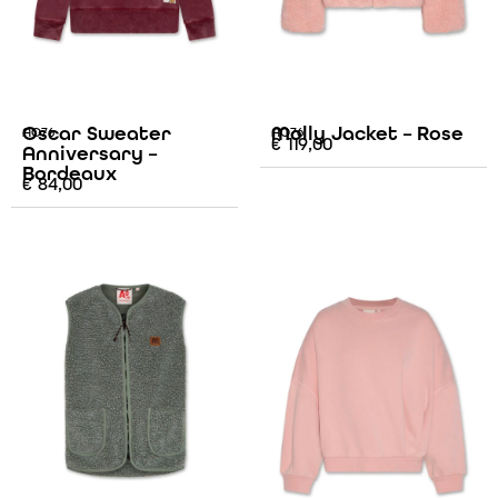
Oscar Sweater
Molly Jacket – Rose
AO76
AO76
€
119,00
Anniversary –
Bordeaux
€
84,00