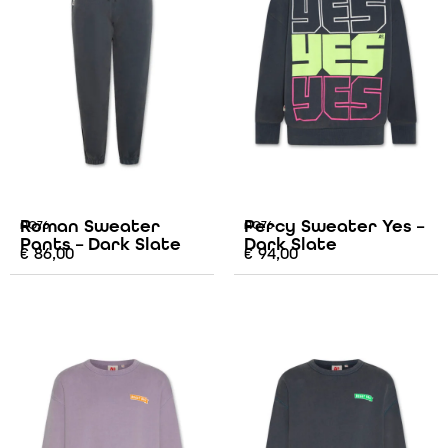
Roman Sweater
Percy Sweater Yes –
AO76
AO76
Pants – Dark Slate
Dark Slate
€
86,00
€
94,00