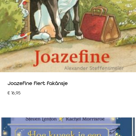
Joazefine fiert fakânsje
€
16,95