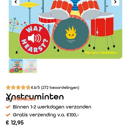
4.6/5 (272 beoordelingen)
Ynstruminten
By
Merkloos
Binnen 1-2 werkdagen verzonden
Gratis verzending v.a. €100,-
€
12,95