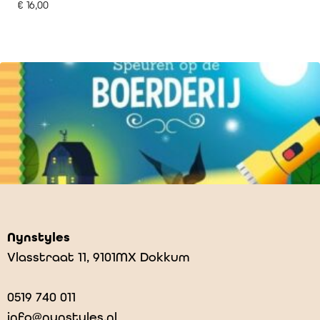
€
16,00
Nynstyles
Vlasstraat 11, 9101MX Dokkum
0519 740 011
info@nynstyles.nl