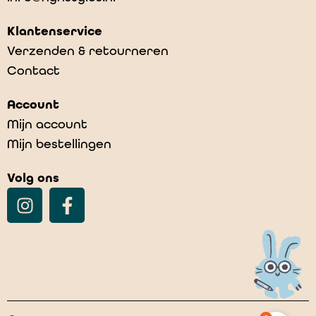
Klantenservice
Verzenden & retourneren
Contact
Speuren op de boerderij
Account
€
9,99
Mijn account
Mijn bestellingen
Volg ons