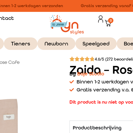
nnen 1-2 werkdagen verzonden
Gratis verzending vanaf €1
ntact
0
Tieners
Newborn
Speelgoed
Bo
4.6/5 (272 beoordel
Rose Cafe
Zaida – Ro
By
Baje Studio
Binnen 1-2 werkdagen 
Gratis verzending v.a. €
Dit product is nu niet op vo
Productbeschrijving