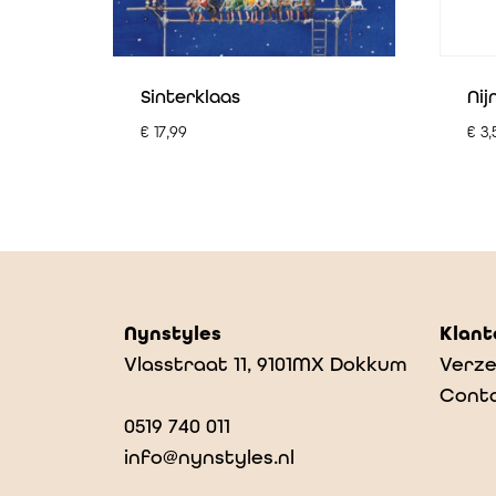
Sinterklaas
Nij
€
17,99
€
3,
Nynstyles
Klant
Vlasstraat 11, 9101MX Dokkum
Verze
Cont
0519 740 011
info@nynstyles.nl