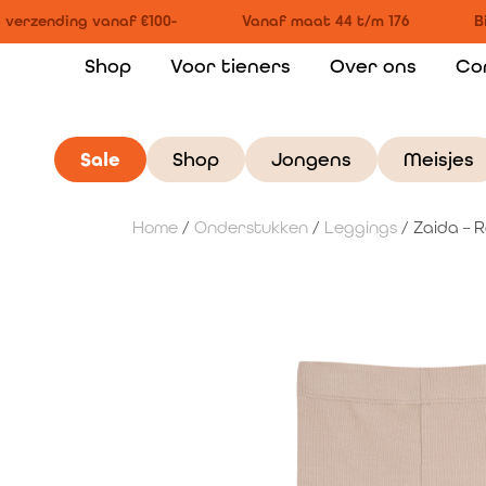
verzending vanaf €100-
Vanaf maat 44 t/m 176
Bi
Shop
Voor tieners
Over ons
Co
Sale
Shop
Jongens
Meisjes
Home
/
Onderstukken
/
Leggings
/ Zaida – 