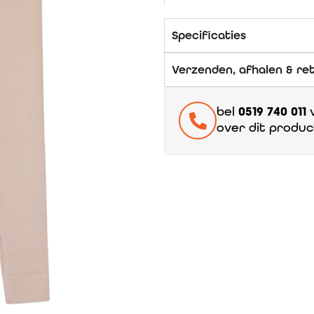
Specificaties
Verzenden, afhalen & re
bel
0519 740 011
v
over dit produc