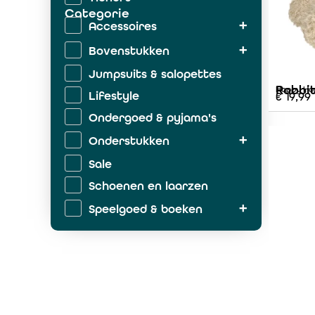
Categorie
Accessoires
Bovenstukken
Jumpsuits & salopettes
Rabbit
Happy Ho
Lifestyle
€
19,99
Ondergoed & pyjama's
Onderstukken
Sale
Schoenen en laarzen
Speelgoed & boeken
Zwemkleding