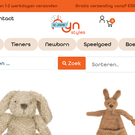
 1-2 werkdagen verzonden
Gratis verzending vanaf €100,
ntact
0
Tieners
Newborn
Speelgoed
Bo
Zoek