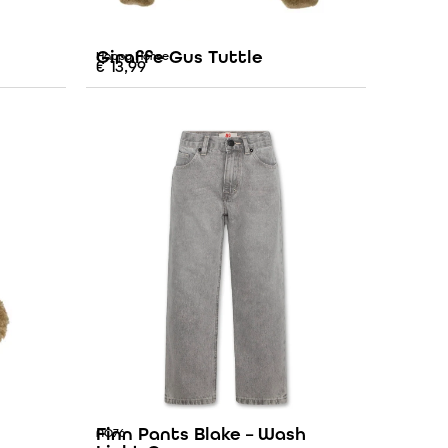
Giraffe Gus Tuttle
Happy Horse
€
13,99
Finn Pants Blake – Wash
AO76