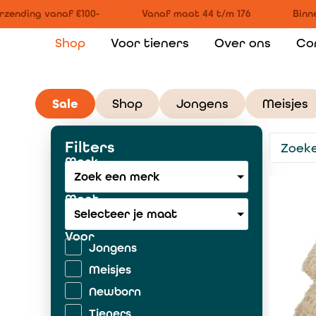
zending vanaf €100-
Vanaf maat 44 t/m 176
Binnen
Shop
Voor tieners
Over ons
Co
Sale
Shop
Jongens
Meisjes
Filters
Merk
Zoek een merk
Maat
Selecteer je maat
Voor
Jongens
Meisjes
Newborn
Tieners