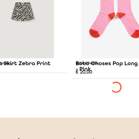
 Skirt Zebra Print
Bobo Choses Pop Long
Society
Bobo Choses
– Pink
€
20,00