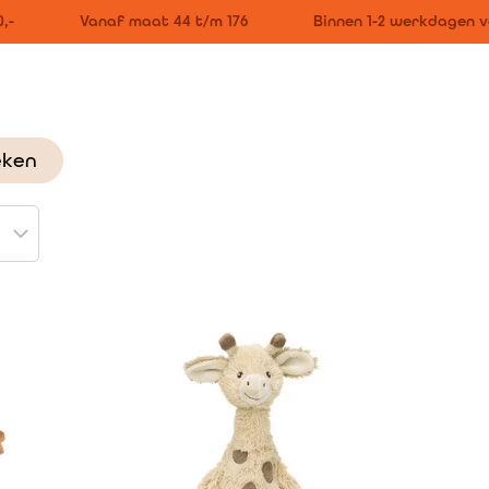
-
Vanaf maat 44 t/m 176
Binnen 1-2 werkdagen ve
eken