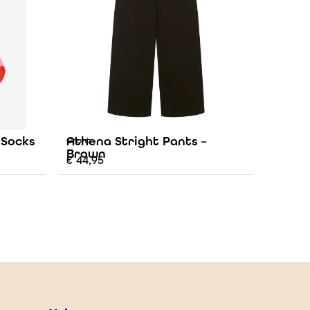
 Socks
Athena Stright Pants –
Grunt
Brown
€
44,95