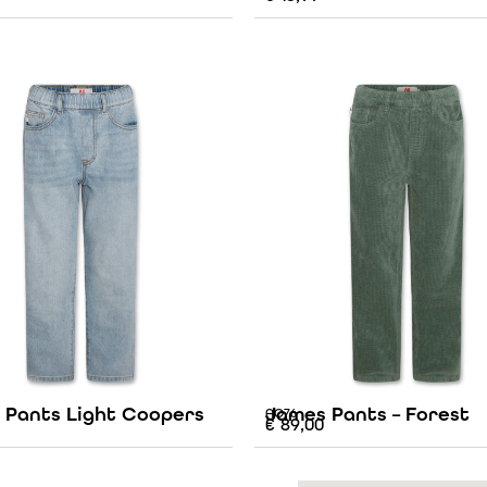
 Pants Light Coopers
James Pants – Forest
AO76
€
89,00