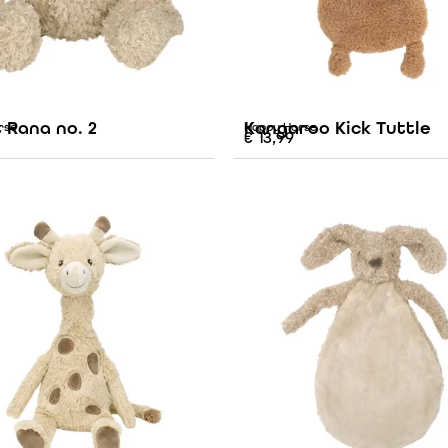
 Rana no. 2
Kangaroo Kick Tuttle
rse
Happy Horse
€
13,99