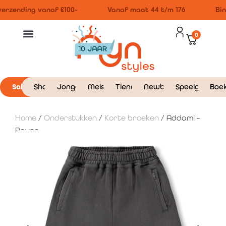
erzending vanaf €100-
Vanaf maat 44 t/m 176
Bin
0
Sale
Shop
Jongens
Meisjes
Tieners
Newborn
Speelgoed
Boe
Home
/
Onderstukken
/
Korte broeken
/ Addami –
Raven