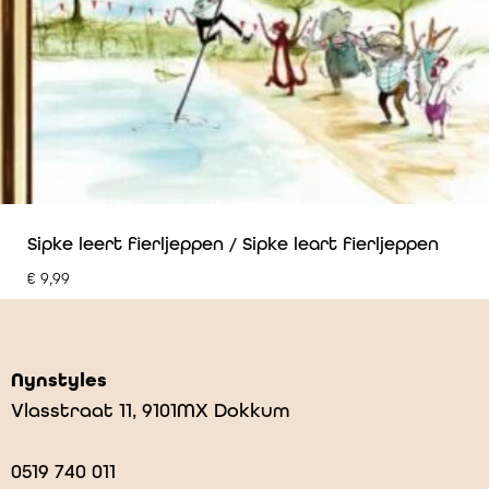
Sipke leert fierljeppen / Sipke leart fierljeppen
€
9,99
Nynstyles
Vlasstraat 11, 9101MX Dokkum
0519 740 011