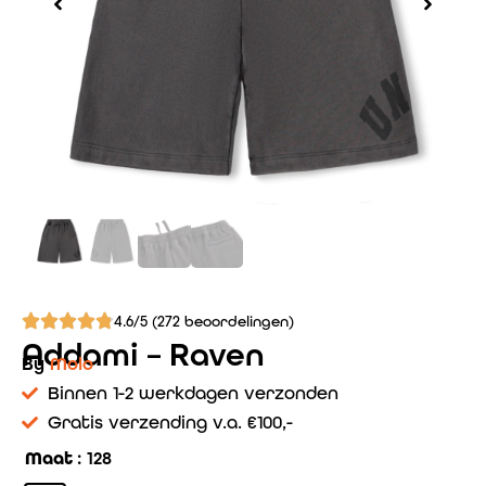
4.6/5 (272 beoordelingen)
Addami – Raven
By
Molo
Binnen 1-2 werkdagen verzonden
Gratis verzending v.a. €100,-
Maat
: 128