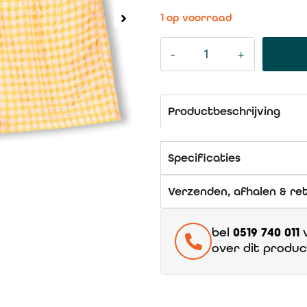
1 op voorraad
Productbeschrijving
Specificaties
Verzenden, afhalen & re
bel
0519 740 011
v
over dit produc