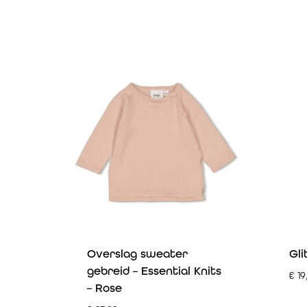
Overslag sweater
Gli
gebreid – Essential Knits
€
19
– Rose