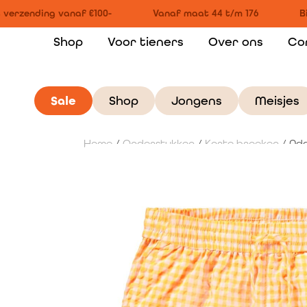
verzending vanaf €100-
Vanaf maat 44 t/m 176
Bi
Shop
Voor tieners
Over ons
Co
Sale
Shop
Jongens
Meisjes
Home
/
Onderstukken
/
Korte broeken
/ Add