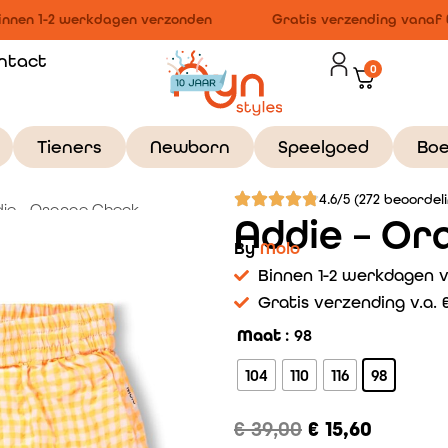
nnen 1-2 werkdagen verzonden
Gratis verzending vanaf €1
ntact
0
Tieners
Newborn
Speelgoed
Bo
4.6/5 (272 beoordel
ie – Orange Check
Addie – Or
By
Molo
Binnen 1-2 werkdagen 
Gratis verzending v.a. €
Maat
: 98
104
110
116
98
€
39,00
€
15,60