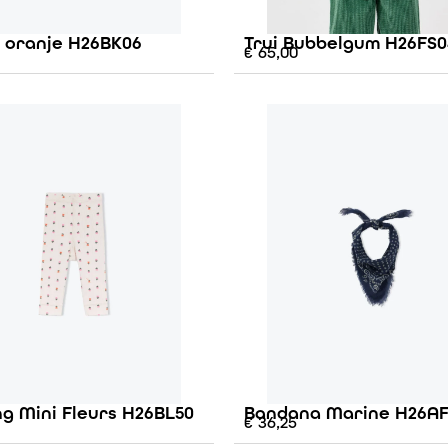
e oranje H26BK06
Trui Bubbelgum H26FS0
€
65,00
g Mini Fleurs H26BL50
Bandana Marine H26A
€
36,25