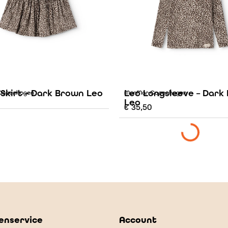
 Skirt – Dark Brown Leo
Leo Longsleeve – Dark
Copenhagen
MarMar Copenhagen
Leo
€
35,50
enservice
Account