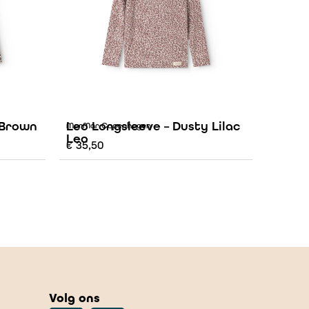
 Brown
Leo Longsleeve – Dusty Lilac
MarMar Copenhagen
Leo
€
35,50
Volg ons