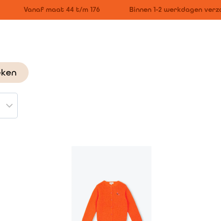
Vanaf maat 44 t/m 176
Binnen 1-2 werkdagen verzo
eken