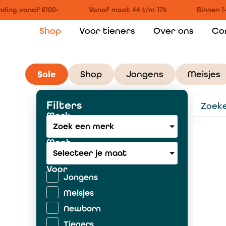
ing vanaf €100-
Vanaf maat 44 t/m 176
Binnen 1-
Shop
Voor tieners
Over ons
Co
Sale
Shop
Jongens
Meisjes
Filters
Merk
Zoek een merk
Maat
Selecteer je maat
Voor
Jongens
Meisjes
Newborn
Tieners