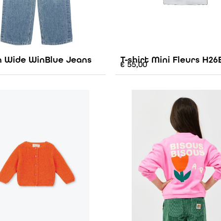
n Wide WinBlue Jeans
T-shirt Mini Fleurs H26
€
55,00