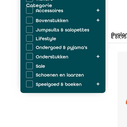
Categorie
Accessoires
Bovenstukken
Jumpsuits & salopettes
Avalo
€
69,95
Lifestyle
Ondergoed & pyjama's
Onderstukken
Sale
Schoenen en laarzen
Speelgoed & boeken
Zwemkleding