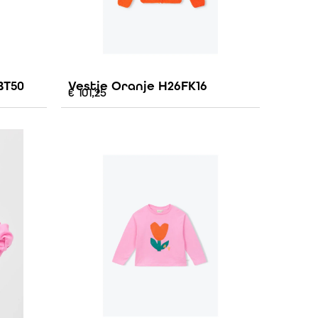
BT50
Vestje Oranje H26FK16
€
101,25