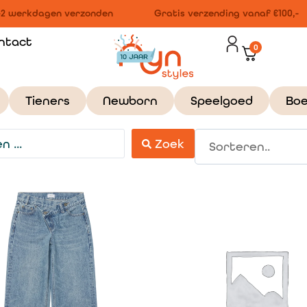
2 werkdagen verzonden
Gratis verzending vanaf €100,-
ntact
0
Tieners
Newborn
Speelgoed
Bo
Zoek