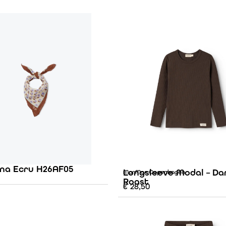
na Ecru H26AF05
Longsleeve Modal – Da
MarMar Copenhagen
Roast
€
28,50