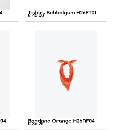
4
T-shirt Bubbelgum H26FT01
€
40,00
F04
Bandana Orange H26AF04
€
36,25