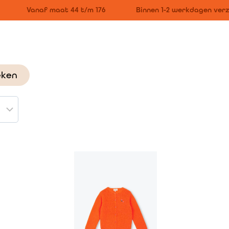
Vanaf maat 44 t/m 176
Binnen 1-2 werkdagen verz
eken