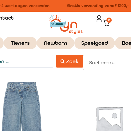
-2 werkdagen verzonden
Gratis verzending vanaf €100,-
ntact
0
Tieners
Newborn
Speelgoed
Bo
Zoek