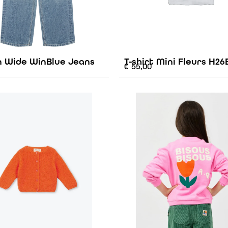
n Wide WinBlue Jeans
T-shirt Mini Fleurs H26
€
55,00