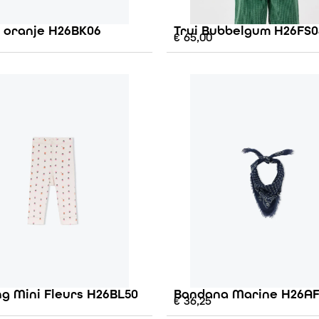
e oranje H26BK06
Trui Bubbelgum H26FS0
€
65,00
g Mini Fleurs H26BL50
Bandana Marine H26A
€
36,25