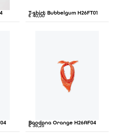
4
T-shirt Bubbelgum H26FT01
€
40,00
F04
Bandana Orange H26AF04
€
36,25