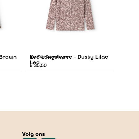
 Brown
Leo Longsleeve – Dusty Lilac
MarMar Copenhagen
Leo
€
35,50
Volg ons