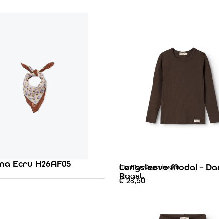
na Ecru H26AF05
Longsleeve Modal – Da
MarMar Copenhagen
Roast
€
28,50