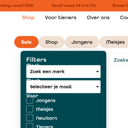
ding vanaf €100-
Vanaf maat 44 t/m 176
Binnen 1
Shop
Voor tieners
Over ons
Co
Sale
Shop
Jongens
Meisjes
Filters
Merk
Zoek een merk
Maat
Selecteer je maat
Voor
Jongens
Meisjes
Newborn
Tieners