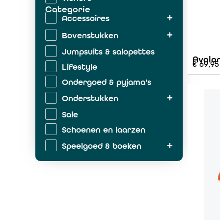
Categorie
Accessoires
Bovenstukken
Jumpsuits & salopettes
Avalo
€
69,95
Lifestyle
Ondergoed & pyjama's
Onderstukken
Sale
Schoenen en laarzen
Speelgoed & boeken
Zwemkleding