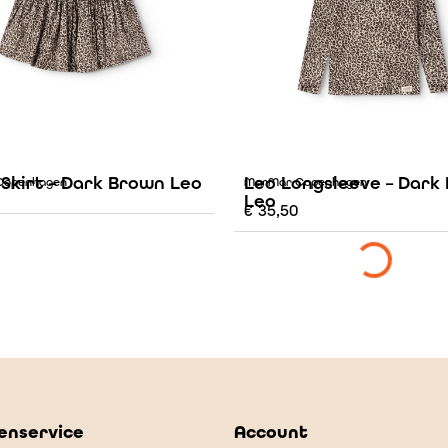
 Skirt – Dark Brown Leo
Leo Longsleeve – Dark
Copenhagen
MarMar Copenhagen
Leo
€
35,50
enservice
Account