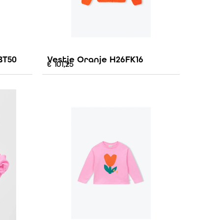
BT50
Vestje Oranje H26FK16
€
101,25