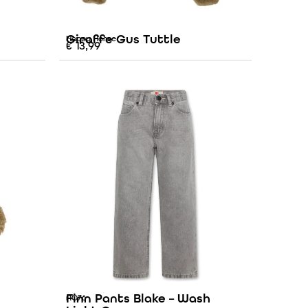
Giraffe Gus Tuttle
Happy Horse
€
13,99
Finn Pants Blake – Wash
AO76