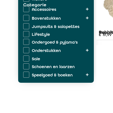
Categorie
Accessoires
Bovenstukken
Jumpsuits & salopettes
Rabbit
Happy Ho
Lifestyle
€
19,99
Ondergoed & pyjama's
Onderstukken
Sale
Schoenen en laarzen
Speelgoed & boeken
Zwemkleding