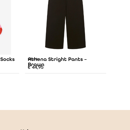
 Socks
Athena Stright Pants –
Grunt
Brown
€
44,95