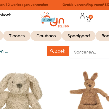
n 1-2 werkdagen verzonden
Gratis verzending vanaf €100
ntact
0
Tieners
Newborn
Speelgoed
Bo
Zoek