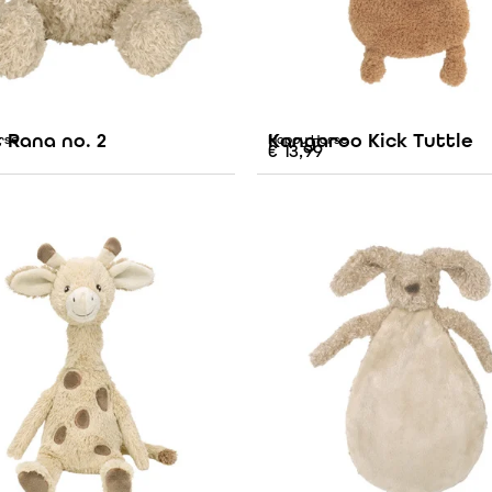
 Rana no. 2
Kangaroo Kick Tuttle
rse
Happy Horse
€
13,99