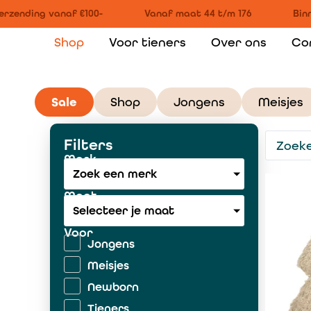
zending vanaf €100-
Vanaf maat 44 t/m 176
Binne
Shop
Voor tieners
Over ons
Co
Sale
Shop
Jongens
Meisjes
Filters
Merk
Zoek een merk
Maat
Selecteer je maat
Voor
Jongens
Meisjes
Newborn
Tieners