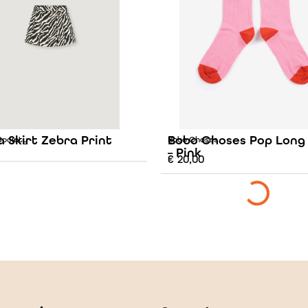
 Skirt Zebra Print
Bobo Choses Pop Long
Society
Bobo Choses
– Pink
€
20,00