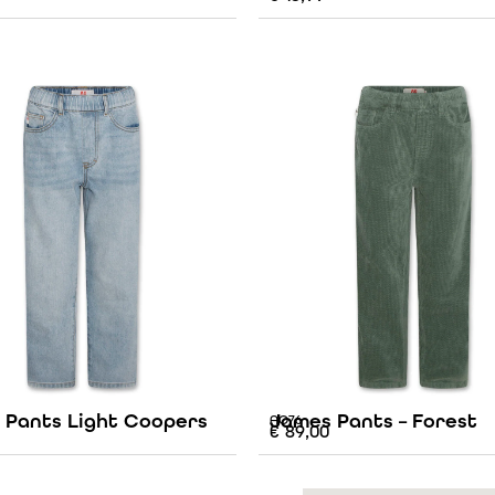
 Pants Light Coopers
James Pants – Forest
AO76
€
89,00