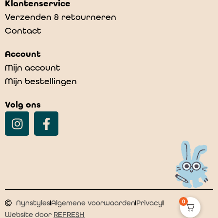
Klantenservice
Verzenden & retourneren
Contact
Beets – Toasted
Account
€
34,95
Mijn account
Mijn bestellingen
Volg ons
0
Nynstyles
Algemene voorwaarden
Privacy
Website door
REFRESH