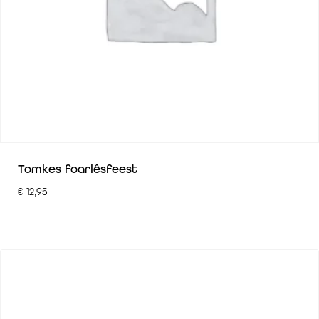
Tomkes foarlêsfeest
€
12,95