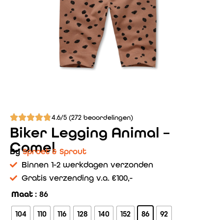
4.6/5 (272 beoordelingen)
Biker Legging Animal –
Camel
By
Sproet & Sprout
Binnen 1-2 werkdagen verzonden
Gratis verzending v.a. €100,-
Maat
: 86
104
110
116
128
140
152
86
92