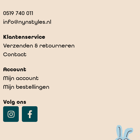
0519 740 011
info@nynstyles.nl
Klantenservice
Verzenden & retourneren
Contact
Nijntje potlood wit
Account
€
3,50
Mijn account
Mijn bestellingen
Volg ons