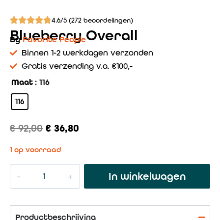
4.6/5 (272 beoordelingen)
Blueberry Overall
By
Favorite People
Binnen 1-2 werkdagen verzonden
Gratis verzending v.a. €100,-
Maat
: 116
116
€
92,00
€
36,80
1 op voorraad
In winkelwagen
Productbeschrijving