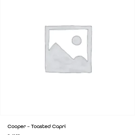
Cooper – Toasted Capri