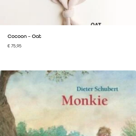
Cocoon – Oat
€
75,95