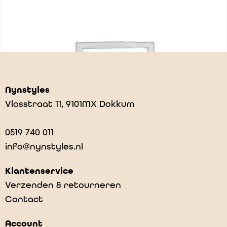
Nynstyles
Vlasstraat 11, 9101MX Dokkum
0519 740 011
info@nynstyles.nl
Klantenservice
Verzenden & retourneren
Contact
Nijntje potlood wit
Account
€
3,50