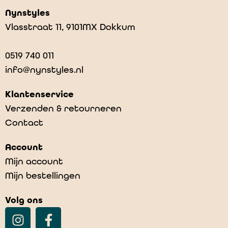
Nynstyles
Vlasstraat 11, 9101MX Dokkum
0519 740 011
info@nynstyles.nl
Klantenservice
Verzenden & retourneren
Contact
Andy – Lightblue Denim
Account
€
69,00
-
€
79,00
Mijn account
Mijn bestellingen
Volg ons