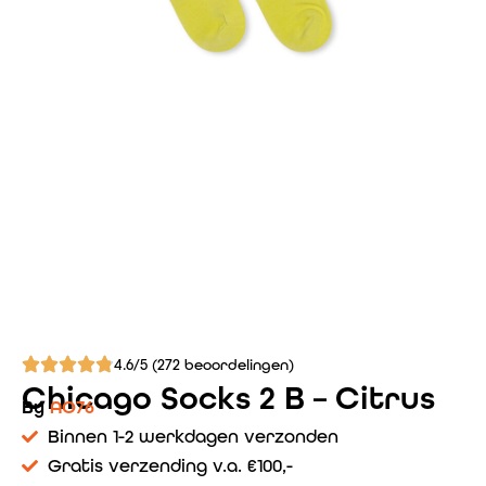
4.6/5 (272 beoordelingen)
Chicago Socks 2 B – Citrus
By
AO76
Binnen 1-2 werkdagen verzonden
Gratis verzending v.a. €100,-