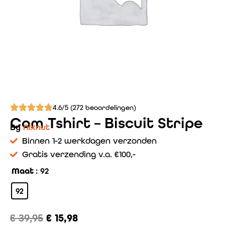
4.6/5 (272 beoordelingen)
Com Tshirt – Biscuit Stripe
By
Nixnut
Binnen 1-2 werkdagen verzonden
Gratis verzending v.a. €100,-
Maat
: 92
92
€
39,95
€
15,98