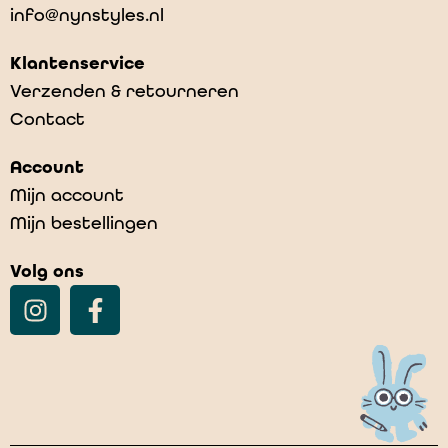
info@nynstyles.nl
Klantenservice
Verzenden & retourneren
Contact
Verzendkosten 2024
Account
€
7,00
Mijn account
Mijn bestellingen
Volg ons