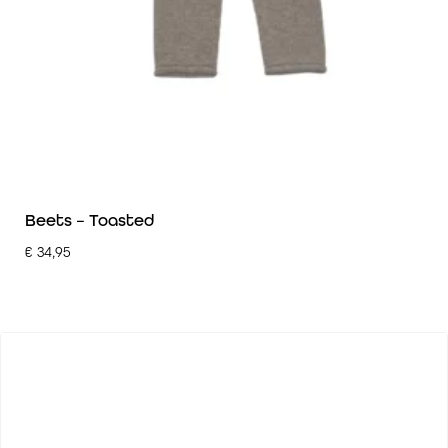
Beets – Toasted
€
34,95