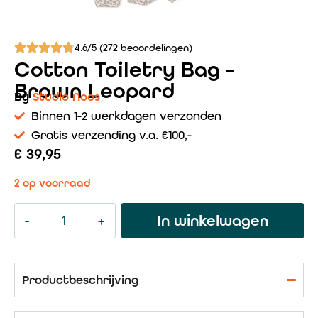
4.6/5 (272 beoordelingen)
Cotton Toiletry Bag –
Brown Leopard
By
Studio Noos
Binnen 1-2 werkdagen verzonden
Gratis verzending v.a. €100,-
€
39,95
2 op voorraad
In winkelwagen
Productbeschrijving