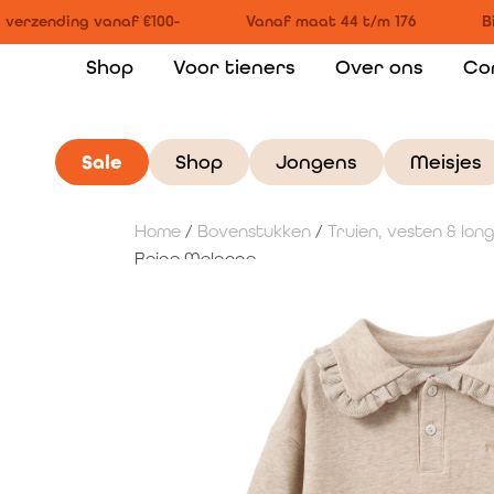
verzending vanaf €100-
Vanaf maat 44 t/m 176
Bi
Shop
Voor tieners
Over ons
Co
Sale
Shop
Jongens
Meisjes
Home
/
Bovenstukken
/
Truien, vesten & lon
Beige Melange