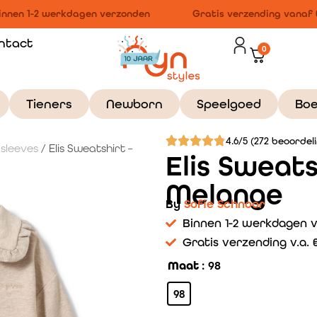
nnen 1-2 werkdagen verzonden
Gratis verzending vanaf €1
ntact
0
Tieners
Newborn
Speelgoed
Bo
4.6/5 (272 beoordel
gsleeves
/ Elis Sweatshirt –
Elis Sweats
Melange
By
Sofie Schnoor
Binnen 1-2 werkdagen 
Gratis verzending v.a. €
Maat
: 98
98