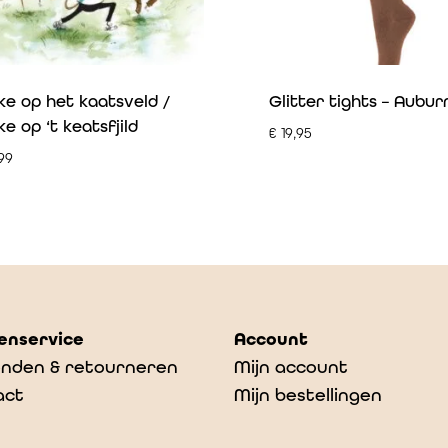
ke op het kaatsveld /
Glitter tights – Aubur
ke op ‘t keatsfjild
€
19,95
99
enservice
Account
nden & retourneren
Mijn account
act
Mijn bestellingen