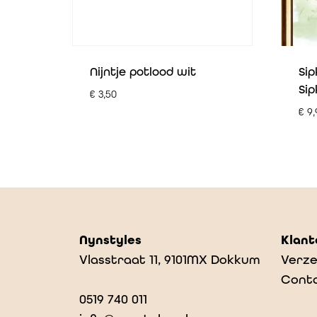
Nijntje potlood wit
Sip
Sip
€
3,50
€
9,
Nynstyles
Klant
Vlasstraat 11, 9101MX Dokkum
Verze
Cont
0519 740 011