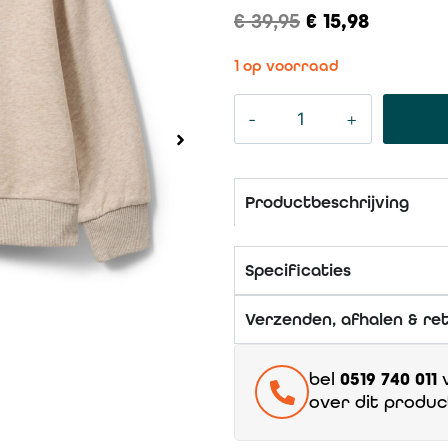
€
39,95
€
15,98
1 op voorraad
Productbeschrijving
Specificaties
Verzenden, afhalen & re
bel
0519 740 011
v
over dit produc