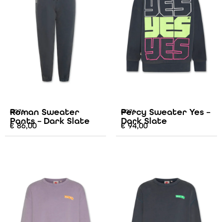
Roman Sweater
Percy Sweater Yes –
AO76
AO76
Pants – Dark Slate
Dark Slate
€
86,00
€
94,00