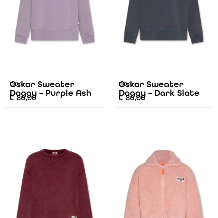
Oskar Sweater
Oskar Sweater
AO76
AO76
Doggy – Purple Ash
Doggy – Dark Slate
€
86,00
€
86,00