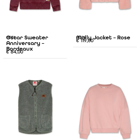
Oscar Sweater
Molly Jacket – Rose
AO76
AO76
€
119,00
Anniversary –
Bordeaux
€
84,00