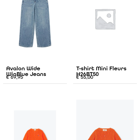
Avalon Wide
T-shirt Mini Fleurs
WinBlue Jeans
H26BT50
€
69,95
€
55,00