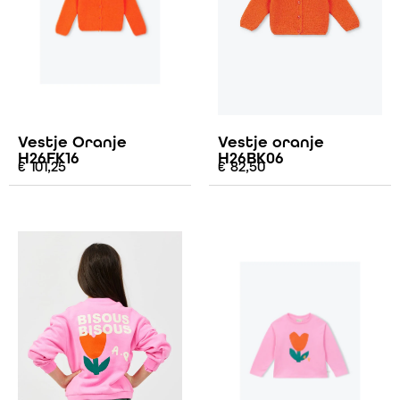
Vestje Oranje
Vestje oranje
H26FK16
H26BK06
€
101,25
€
82,50