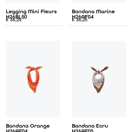
Legging Mini Fleurs
Bandana Marine
H26BL50
H26AF04
€
36,25
€
36,25
Bandana Orange
Bandana Ecru
H26AF04
H26AF05