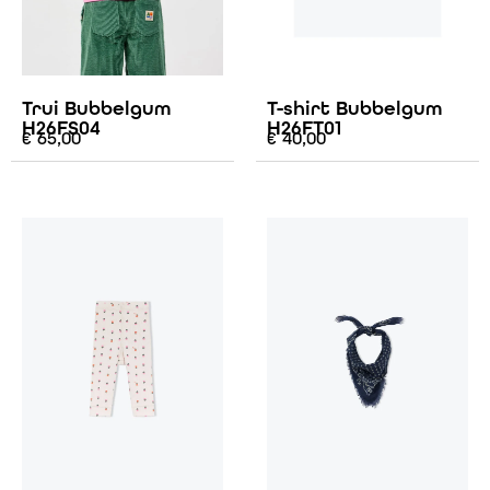
Trui Bubbelgum
T-shirt Bubbelgum
H26FS04
H26FT01
€
65,00
€
40,00