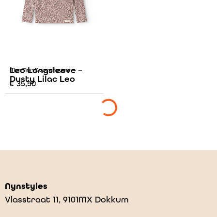
Leo Longsleeve –
MarMar Copenhagen
Dusty Lilac Leo
€
35,50
Nynstyles
Vlasstraat 11, 9101MX Dokkum