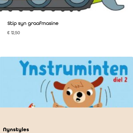
Stip syn graafmasine
€
12,50
Nynstyles