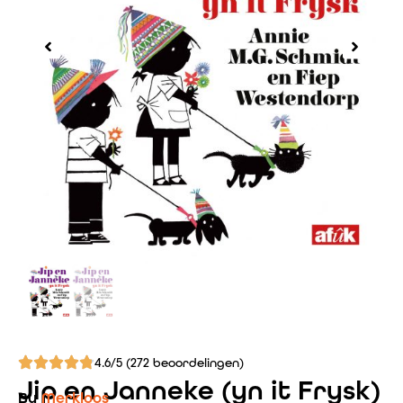
4.6/5 (272 beoordelingen)
Jip en Janneke (yn it Frysk)
By
Merkloos