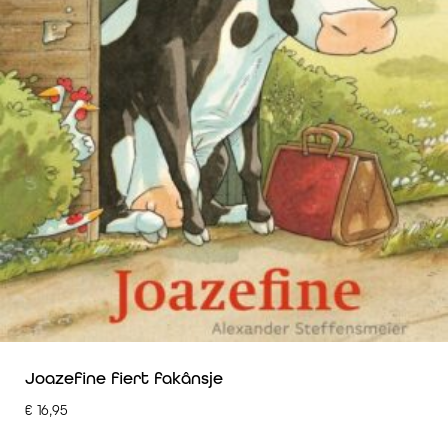
Joazefine fiert fakânsje
€
16,95