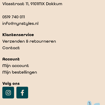
Vlasstraat 11, 9101MX Dokkum
0519 740 011
info@nynstyles.nl
Klantenservice
Verzenden & retourneren
Contact
Ynstruminten
Account
€
12,95
Mijn account
Mijn bestellingen
Volg ons